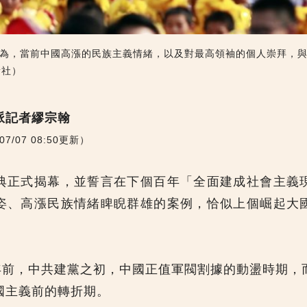
為，當前中國高漲的民族主義情緒，以及對最高領袖的個人崇拜，與二
新社）
派記者繆宗翰
（07/07 08:50更新）
典正式揭幕，並誓言在下個百年「全面建成社會主義
姿、高漲民族情緒睥睨群雄的案例，恰似上個崛起大
0年前，中共建黨之初，中國正值軍閥割據的動盪時期，
國主義前的轉折期。