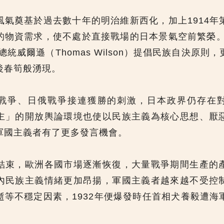
風氣奠基於過去數十年的明治維新西化，加上1914年
的物資需求，使不處於直接戰場的日本景氣空前繁榮。而
總統威爾遜（Thomas Wilson）提倡民族自決原則
後春筍般湧現。
戰爭、日俄戰爭接連獲勝的刺激，日本政界仍存在
主」的開放輿論環境也使以民族主義為核心思想、厭
軍國主義者有了更多發言機會。
結束，歐洲各國市場逐漸恢復，大量戰爭期間生產的
內民族主義情緒更加昂揚，軍國主義者越來越不受控
逝等不穩定因素，1932年便爆發時任首相犬養毅遭海