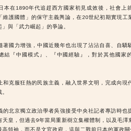
日本在1890年代追趕西方國家初見成效後，社會上
「維護國體」的保守主義輿論，在20世紀初期實現工
起」與「武力崛起」的爭論。
隨著國力增強，中國近幾年也出現了沾沾自喜、自驕
總結『中國模式』、『中國經驗』，對於其他國家
止和克服狂熱的民族主義，融入世界文明，完成向現
戰。
義的北京獨立政治學者吳強接受中央社記者專訪時也
有天皇，但過去9年當局重新樹立集權體制，以及毛澤
最高領袖，而不是文官政府，這與二戰前日本的軍政關