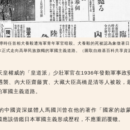
聞報導時任首相犬養毅遭海軍青年軍官暗殺。犬養毅的死被認為象徵著
本正式走向高舉民族旗幟的軍國主義道路。（圖取自維基百科共享資
天皇權威的「皇道派」少壯軍官在1936年發動軍事政
遇襲、內大臣齋藤實、大藏大臣高橋是清等人被殺，
的軍國主義道路。
的中國資深媒體人馬國川曾在他的著作「國家的啟
國應該借鑑日本軍國主義形成歷程，不應重蹈覆轍。