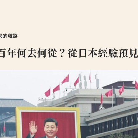
家的歧路
百年何去何從？從日本經驗預