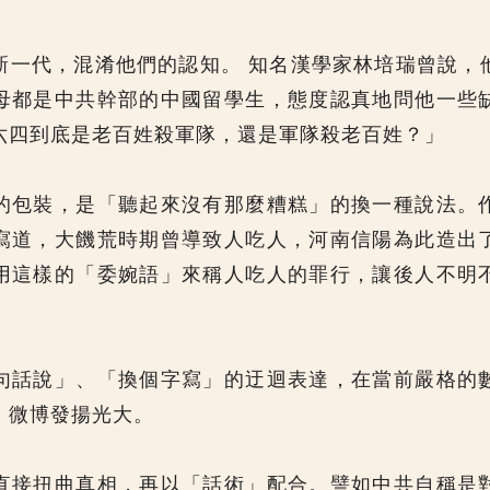
新一代，混淆他們的認知。 知名漢學家林培瑞曾說，
母都是中共幹部的中國留學生，態度認真地問他一些
六四到底是老百姓殺軍隊，還是軍隊殺老百姓？」
的包裝，是「聽起來沒有那麼糟糕」的換一種說法。
寫道，大饑荒時期曾導致人吃人，河南信陽為此造出
用這樣的「委婉語」來稱人吃人的罪行，讓後人不明
句話說」、「換個字寫」的迂迴表達，在當前嚴格的
、微博發揚光大。
直接扭曲真相，再以「話術」配合。譬如中共自稱是