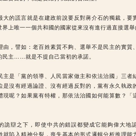
最大的謊言就是在建政前說要反對蔣介石的獨裁，要
世界上唯一一個共和國的國家從來沒有進行過直接選舉
理由，譬如：老百姓素質不夠、選舉不是民主的實質
的民主……就是不提自己當初的承諾。
民主是「黨的領導、人民當家做主和依法治國」三者
位是沒有經過論證、沒有經過反對的，黨有永久執政
體現呢？如果黨有特權，那依法治國如何能算數？「
」
的詭辯之下，即使中共的錯誤都變成它能夠偉大地
姓就陷入精神分裂，喪失基本的形式邏輯分析推理能