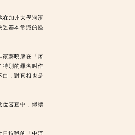
他在加州大學河濱
缺乏基本常識的怪
作家蘇曉康在「屠
了特別的罪名叫作
不白，對真相也是
數位審查中，繼續
對日抗戰的「中流