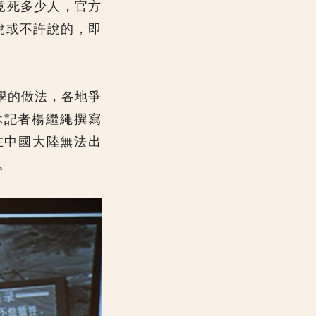
竟死多少人，官方
說或不許說的，即
科學的做法，各地爭
休記者楊繼繩撰寫
在中國大陸無法出
。