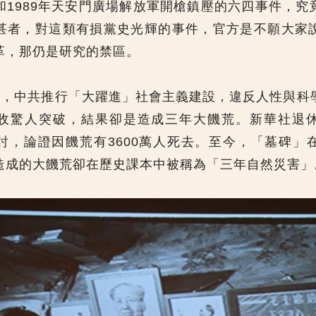
和1989年天安門廣場解放軍開槍鎮壓的六四事件，究
甚者，對這類有損黨史光輝的事件，官方是不願大家
革，那仍是研究的禁區。
60年，中共推行「大躍進」社會主義建設，違反人性與
收驚人突破，結果卻是造成三年大饑荒。新華社退
討，論證因饑荒有3600萬人死去。至今，「墓碑」
造成的大饑荒卻在歷史課本中被稱為「三年自然災害」