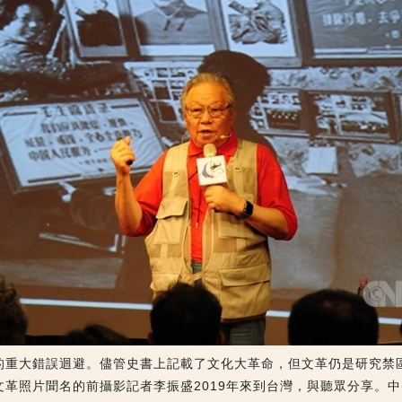
的重大錯誤迴避。儘管史書上記載了文化大革命，但文革仍是研究禁
文革照片聞名的前攝影記者李振盛2019年來到台灣，與聽眾分享。