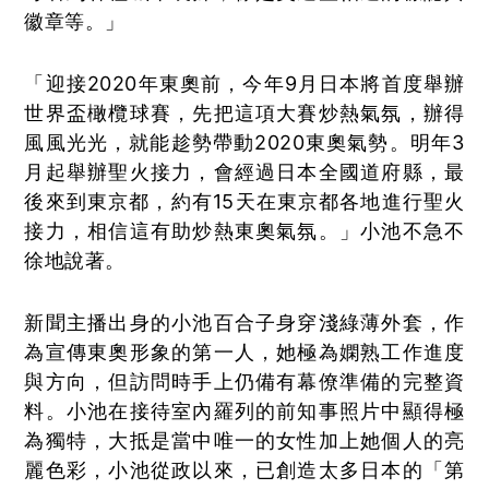
徽章等。」
「迎接2020年東奧前，今年9月日本將首度舉辦
世界盃橄欖球賽，先把這項大賽炒熱氣氛，辦得
風風光光，就能趁勢帶動2020東奧氣勢。明年3
月起舉辦聖火接力，會經過日本全國道府縣，最
後來到東京都，約有15天在東京都各地進行聖火
接力，相信這有助炒熱東奧氣氛。」小池不急不
徐地說著。
新聞主播出身的小池百合子身穿淺綠薄外套，作
為宣傳東奧形象的第一人，她極為嫻熟工作進度
與方向，但訪問時手上仍備有幕僚準備的完整資
料。小池在接待室內羅列的前知事照片中顯得極
為獨特，大抵是當中唯一的女性加上她個人的亮
麗色彩，小池從政以來，已創造太多日本的「第